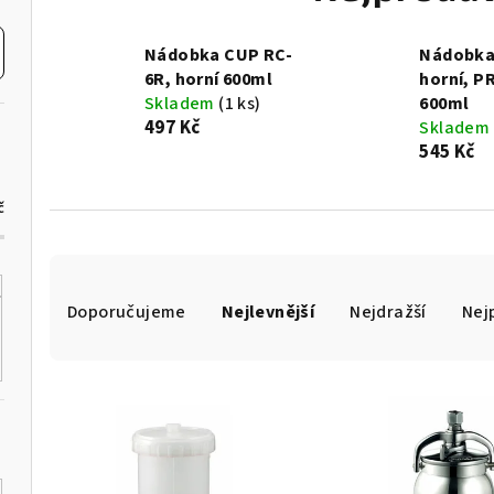
Nádobka CUP RC-
Nádobka
6R, horní 600ml
horní, 
Skladem
(1 ks)
600ml
497 Kč
Skladem
545 Kč
č
Ř
Doporučujeme
Nejlevnější
Nejdražší
Nej
a
z
V
e
ý
n
p
í