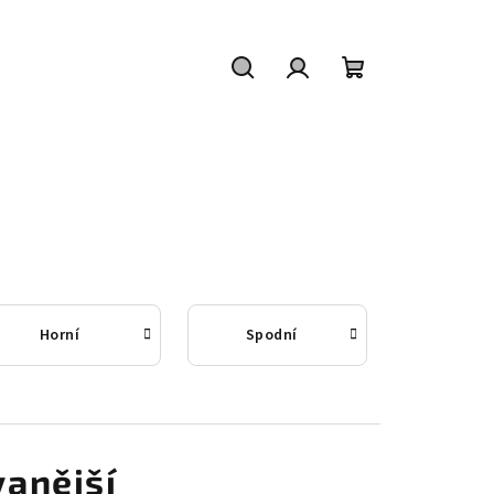
Hledat
Přihlášení
Nákupní
košík
Horní
Spodní
anější