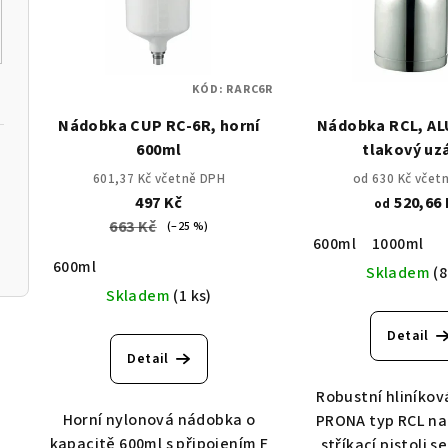
i
p
s
r
KÓD:
RARC6R
p
o
Nádobka CUP RC-6R, horní
Nádobka RCL, ALU
r
d
600ml
tlakový uz
o
601,37 Kč včetně DPH
od 630 Kč včet
u
497 Kč
520,66 
od
d
k
663 Kč
(–25 %)
600ml
1000ml
u
t
600ml
Skladem
(8
k
ů
Skladem
(1 ks)
t
Detail
Detail
ů
Robustní hliníko
Horní nylonová nádobka o
PRONA typ RCL na
kapacitě 600ml s připojením F
stříkací pistoli 