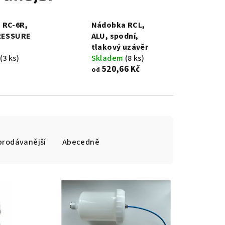
 RC-6R,
Nádobka RCL,
PRESSURE
ALU, spodní,
tlakový uzávěr
(3 ks)
Skladem
(8 ks)
520,66 Kč
od
prodávanější
Abecedně