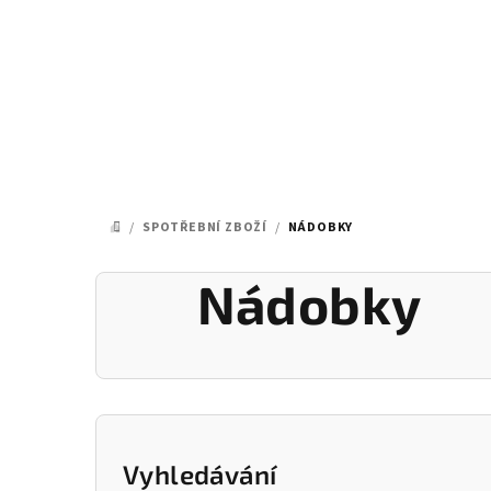
Přejít
na
obsah
/
SPOTŘEBNÍ ZBOŽÍ
/
NÁDOBKY
DOMŮ
Nádobky
P
o
Vyhledávání