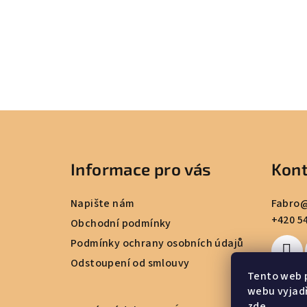
Z
á
Informace pro vás
Kont
p
a
Napište nám
Fabro
+420 5
t
Obchodní podmínky
Podmínky ochrany osobních údajů
í
Odstoupení od smlouvy
Tento web 
webu vyjadř
zde
.