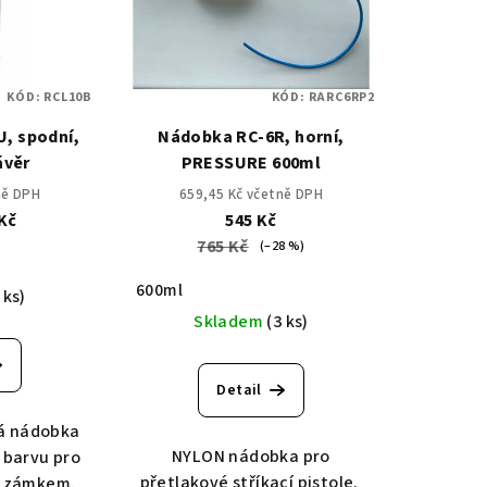
KÓD:
RCL10B
KÓD:
RARC6RP2
, spodní,
Nádobka RC-6R, horní,
ávěr
PRESSURE 600ml
ně DPH
659,45 Kč včetně DPH
Kč
545 Kč
765 Kč
(–28 %)
600ml
 ks)
Skladem
(3 ks)
Detail
vá nádobka
NYLON nádobka pro
 barvu pro
přetlakové stříkací pistole.
se zámkem.