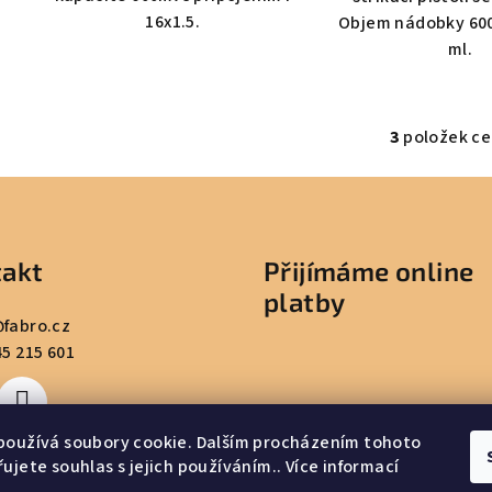
16x1.5.
Objem nádobky 600
ml.
3
položek c
O
v
l
á
akt
Přijímáme online
d
platby
a
@
fabro.cz
c
45 215 601
í
p
r
používá soubory cookie. Dalším procházením tohoto
v
ujete souhlas s jejich používáním.. Více informací
k