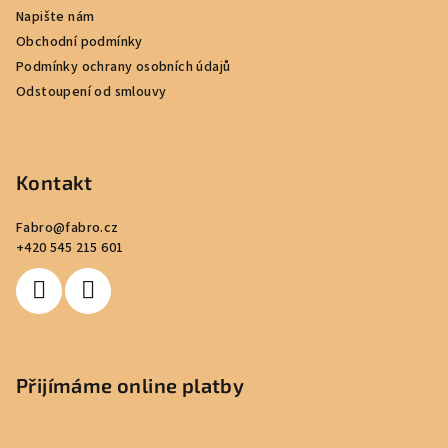
a
c
Napište nám
t
í
Obchodní podmínky
í
p
Podmínky ochrany osobních údajů
r
Odstoupení od smlouvy
v
k
y
v
Kontakt
ý
p
Fabro
@
fabro.cz
i
+420 545 215 601
s
u
Přijímáme online platby