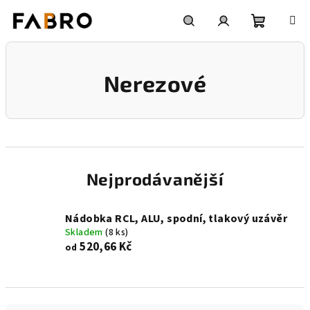
Přejít
na
obsah
Nákupní
Hledat
Přihlášení
Nerezové
košík
Nejprodávanější
Nádobka RCL, ALU, spodní, tlakový uzávěr
Skladem
(8 ks)
520,66 Kč
od