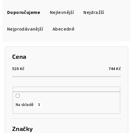
Ř
a
Doporučujeme
Nejlevnější
Nejdražší
z
e
Nejprodávanější
Abecedně
n
í
p
Cena
r
o
520
Kč
744
Kč
d
u
k
t
Na skladě
1
ů
Značky