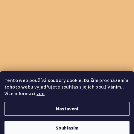
Tento web používá soubory cookie. Dalším procházením
tohoto webu vyjadřujete souhlas s jejich používáním..
Více informací
zde
.
Otevírací doba PO-PÁ 8:00-16:00
Nastavení
Copyright 2026
FABRO
. Všechna práva vyhrazena.
Souhlasím