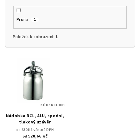
Prona
1
Položek k zobrazení:
1
V
ý
p
i
s
p
KÓD:
RCL10B
r
Nádobka RCL, ALU, spodní,
o
tlakový uzávěr
d
od 630 Kč včetně DPH
u
520,66 Kč
od