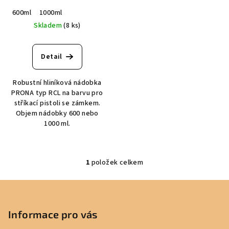
k
600ml
1000ml
t
Skladem
(8 ks)
ů
Detail
Robustní hliníková nádobka
PRONA typ RCL na barvu pro
stříkací pistoli se zámkem.
Objem nádobky 600 nebo
1000 ml.
1
položek celkem
O
v
Z
l
á
á
p
Informace pro vás
d
a