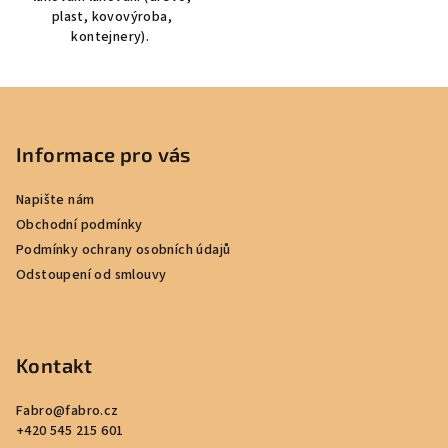
plast, kovovýroba,
kontejnery).
Z
á
p
Informace pro vás
a
Napište nám
t
Obchodní podmínky
í
Podmínky ochrany osobních údajů
Odstoupení od smlouvy
Kontakt
Fabro
@
fabro.cz
+420 545 215 601