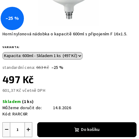
–25 %
Horní nylonová nádobka o kapacitě 600ml s připojením F 16x1.5.
VARIANTA:
standardní cena:
663 Kč
–25 %
497 Kč
601,37 Kč včetně DPH
Měrná
Skladem
(1 ks)
cena:
Můžeme doručit do:
14.8.2026
Kód:
RARC6R
−
+
Do košíku