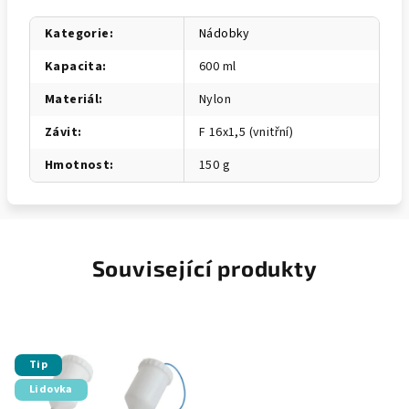
Kategorie
:
Nádobky
Kapacita
:
600 ml
Materiál
:
Nylon
Závit
:
F 16x1,5 (vnitřní)
Hmotnost
:
150 g
Související produkty
Tip
Lidovka