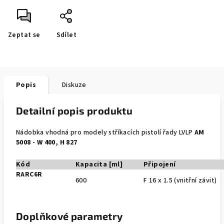
Zeptat se
Sdílet
Popis
Diskuze
Detailní popis produktu
Nádobka vhodná pro modely stříkacích pistolí řady LVLP
AM
5008 - W 400, H 827
Kód
Kapacita [ml]
Připojení
RARC
6R
600
F 16 x 1.5 (vnitřní závit)
Doplňkové parametry