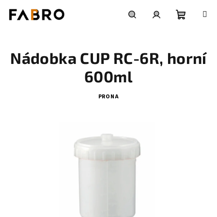
Přejít
na
obsah
Nákupní
Hledat
Přihlášení
Nádobka CUP RC-6R, horní
košík
600ml
PRONA