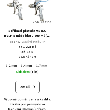
KÓD:
827200
Stříkací pistole VS 827
HVLP s nádobkou 600 ml (na
dotaz s nádobkou
od 1 482,25 Kč včetně DPH
přetlakovou, kufřík)
1 225 Kč
od
(až –17 %)
Měrná
1 225 Kč / 1 ks
cena:
1,2 mm
1,4 mm
1,7 mm
2,0 mm
2.5 mm
3.0 mm
Sada kufř
Skladem
(1 ks)
Detail
Výborný poměr ceny a kvality.
Ideální pro průmyslové
lakování lakování (dřevo,