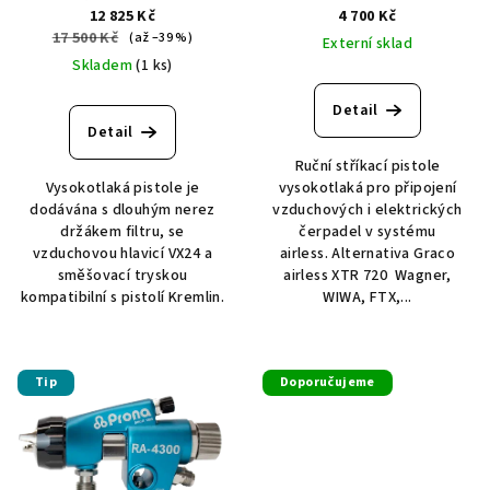
12 825 Kč
4 700 Kč
17 500 Kč
(až –39 %)
Externí sklad
Skladem
(1 ks)
Detail
Detail
Ruční stříkací pistole
Vysokotlaká pistole je
vysokotlaká pro připojení
dodávána s dlouhým nerez
vzduchových i elektrických
držákem filtru, se
čerpadel v systému
vzduchovou hlavicí VX24 a
airless. Alternativa Graco
směšovací tryskou
airless XTR 720 Wagner,
kompatibilní s pistolí Kremlin.
WIWA, FTX,...
Tip
Doporučujeme