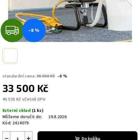
Z
–8 %
D
A
R
standardní cena:
36 500 Kč
–8 %
M
33 500 Kč
A
40 535 Kč včetně DPH
Měrná
Externí sklad
(1 ks)
cena:
Můžeme doručit do:
19.8.2026
Kód:
2414079
−
+
Do košíku