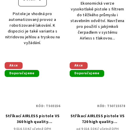
Ekonomická verze
vysokotlaké pistole s filtrem
Pistole je vhodná pro
do těžkého průmyslu i
automatizovaný provoz a
stavebním odvětví. Navržena
robotizované lakování. K
pro použití s jakýmkoli
dispozici je také varianta s
čerpadlem v systému
nitridovou jehlou a tryskou na
Airless s tlakovou...
vyžádání.
Akce
Akce
Doporučujeme
Doporučujeme
KÓD:
T503156
KÓD:
T50715578
Stříkací AIRLESS pistole VS
Stříkací AIRLESS pistole VS
360 high quality
720 high quality
VYSOKOTLAKÁ, 245 bar
VYSOKOTLAKÁ, 500 bar
9 014,50 Kč včetně DPH
od 9 014,50 Kč včetně DPH