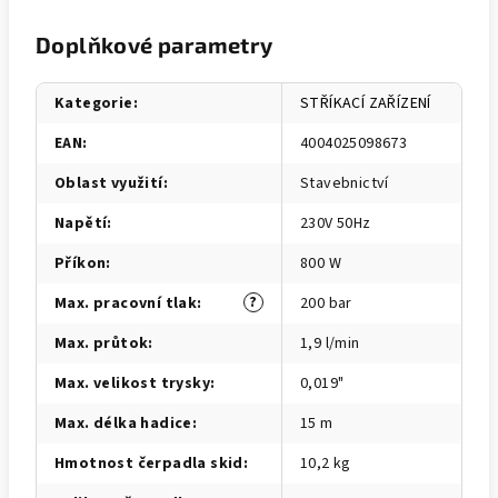
Doplňkové parametry
Kategorie
:
STŘÍKACÍ ZAŘÍZENÍ
EAN
:
4004025098673
Oblast využití
:
Stavebnictví
Napětí
:
230V 50Hz
Příkon
:
800 W
?
Max. pracovní tlak
:
200 bar
Max. průtok
:
1,9 l/min
Max. velikost trysky
:
0,019"
Max. délka hadice
:
15 m
Hmotnost čerpadla skid
:
10,2 kg