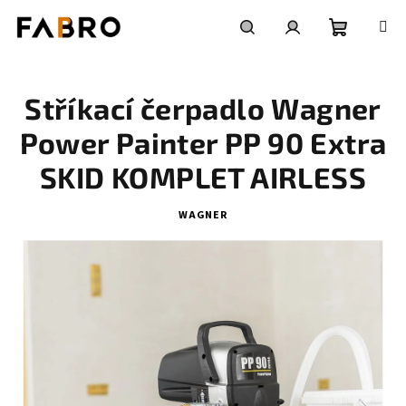
Přejít
na
obsah
Nákupní
Hledat
Přihlášení
Stříkací čerpadlo Wagner
košík
Power Painter PP 90 Extra
SKID KOMPLET AIRLESS
WAGNER