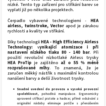
nízké. Tento typ zařízení pro stříkání barev se
vyplatí již po několika projektech.
Čerpadlo vybavené technologiemi -
HEA
airless, twinstroke, Vector
apod je zárukou
rychlosti a kvality ve stříkání.
Díky technologii
HEA - High Efficiency Airless
Technology:
v
ynikající atomizace i při
nastavení nízkého tlaku 80 - 140 bar
. Při
použití revoluční nízkotlaké Airless trysky
HEA ProTip
je zajištěno
až o 55 % méně
rozprašované mlhy
. To znamená, že je
zaručen měkký nástřik s maximální kontrolou
nanášení barvy a delší životnost trysky.
Snadné uvedení do provozu a vysoká provozní
spolehlivost
, pohodlná manipulace. Ergonomicky
upravené stříkací pistole a hadice; přímé odsávání z
originální nádoby eliminuje potíže s přenášením