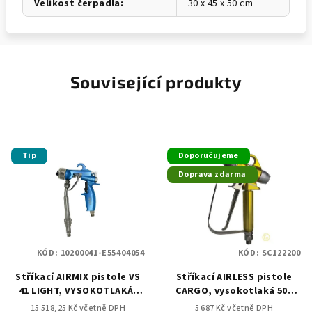
Velikost čerpadla
:
30 x 45 x 50 cm
Související produkty
Tip
Doporučujeme
Doprava zdarma
KÓD:
10200041-E55404054
KÓD:
SC122200
Stříkací AIRMIX pistole VS
Stříkací AIRLESS pistole
41 LIGHT, VYSOKOTLAKÁ,
CARGO, vysokotlaká 500
250 bar
bar
15 518,25 Kč včetně DPH
5 687 Kč včetně DPH