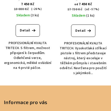
7 450 Kč
7 450 Kč
od
10 080 Kč
(–26 %)
17 730 Kč
(až –57 %)
Skladem
(3 ks)
Skladem
(1 ks)
Detail
Detail
PROFESIONÁLNÍ KVALITA
PROFESIONÁLNÍ KVALITA
TRITECH. S filtrem, možnost
TRITECH. Vysokotlaká stříkací
připojení k čerpadlům.
pistole s filtrem představuje
Odlehčená verze,
nástroj, který exceluje v
ergonomická, měkké ovládání
těžkém průmyslu i stavebním
na 4-prsté páčce.
odvětví. Navržena pro použití
s jakýmkoli...
Z
á
p
Informace pro vás
a