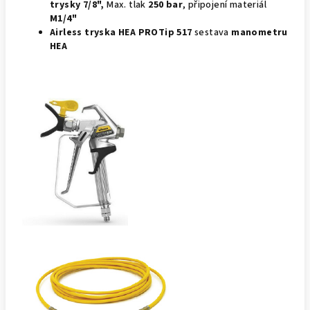
trysky 7/8",
Max. tlak
250 bar
, připojení materiál
M1/4"
Airless tryska HEA PROTip 517
sestava
manometru
HEA