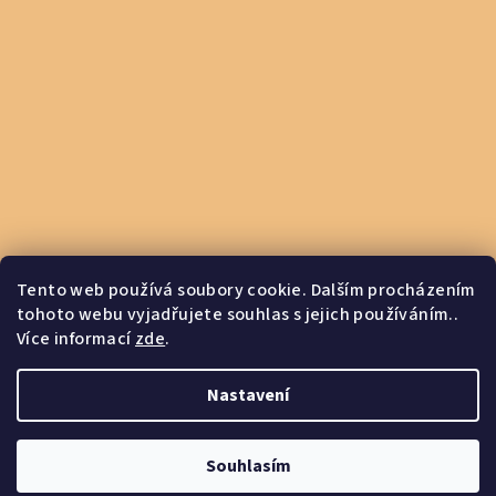
Tento web používá soubory cookie. Dalším procházením
tohoto webu vyjadřujete souhlas s jejich používáním..
Více informací
zde
.
Otevírací doba PO-PÁ 8:00-16:00
Nastavení
Copyright 2026
FABRO
. Všechna práva vyhrazena.
Souhlasím
Vytvořil Shoptet