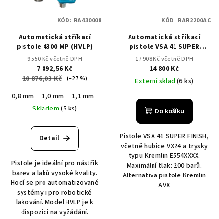
KÓD:
RA430008
KÓD:
RAR2200AC
Automatická stříkací
Automatická stříkací
pistole 4300 MP (HVLP)
pistole VSA 41 SUPER
FINISH AIRMIX
9 550 Kč včetně DPH
17 908 Kč včetně DPH
7 892,56 Kč
14 800 Kč
10 876,03 Kč
(–27 %)
Externí sklad
(6 ks)
0,8 mm
1,0 mm
1,1 mm
1,2 mm
1,4 mm
1,5 mm
1,8 mm
Skladem
(5 ks)
Do košíku
Pistole VSA 41 SUPER FINISH,
Detail
včetně hubice VX24 a trysky
typu Kremlin E554XXXX.
Pistole je ideální pro nástřik
Maximální tlak: 200 barů.
barev a laků vysoké kvality.
Alternativa pistole Kremlin
Hodí se pro automatizované
AVX
systémy i pro robotické
lakování. Model HVLP je k
dispozici na vyžádání.