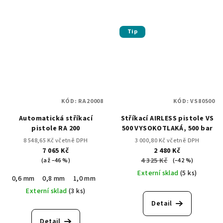
Tip
KÓD:
RA20008
KÓD:
VS80500
Automatická stříkací
Stříkací AIRLESS pistole VS
pistole RA 200
500 VYSOKOTLAKÁ, 500 bar
8 548,65 Kč včetně DPH
3 000,80 Kč včetně DPH
7 065 Kč
2 480 Kč
4 325 Kč
(až –46 %)
(–42 %)
Externí sklad
(5 ks)
0,6 mm
0,8 mm
1,0 mm
1,2 mm
1,5 mm
1,8 mm
2,0 mm
Externí sklad
(3 ks)
Detail
Detail