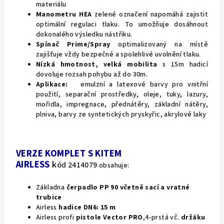
materiálu
Manometru HEA
zelené označení napomáhá zajistit
optimální regulaci tlaku. To umožňuje dosáhnout
dokonalého výsledku nástřiku.
Spínač Prime/Spray
optimalizovaný na místě
zajišťuje vždy bezpečné a spolehlivé uvolnění tlaku.
Nízká hmotnost, velká mobilita
s 15m hadicí
dovoluje rozsah pohybu až do 30m.
Aplikace:
emulzní a latexové barvy pro vnitřní
použití, separační prostředky, oleje, tuky, lazury,
mořidla, impregnace, přednátěry, základní nátěry,
plniva, barvy ze syntetických pryskyřic, akrylové laky
VERZE KOMPLET S KITEM
AIRLESS
k
ó
d 2414079
obsahuje:
Základna
čerpadlo PP 90 včetně sací a vratné
trubice
Airless
hadice DN6:
15 m
Airless profi
pistole Vector PRO
,4-prstá vč.
držáku