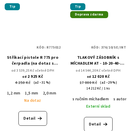
Tip
Tip
Doprava zdarma
KÓD:
R775012
KÓD:
376/10/SE/INT
Stříkací pistole R 775 pro
TLAKOVÝ ZÁSOBNÍK s
čerpadla (na dotaz s
MÍCHADLEM AT - 10-20-40-60-
nádobkou 1000ml)
80 L vnitřní nádoba INOX
od 3 539,25 Kč včetně DPH
od 14 544,20 Kč včetně DPH
2 925 Kč
12 020 Kč
od
od
4 250 Kč
17 000 Kč
(až –31 %)
(až –29 %)
Měrná
14 212 Kč / 1 ks
1,2 mm
1,5 mm
2,0 mm
2.5 mm
cena:
s ručním míchadlem
s automa
Na dotaz
Externí sklad
Detail
Detail