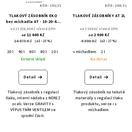
KÓD:
191/21
KÓD:
188/2 L
TLAKOVÝ ZÁSOBNÍK EKO
TLAKOVÉ ZÁSOBNÍKY AT 2L
bez míchadla AT - 10-20-40-
60-80 L vnitřní nádoba INOX
od 13 358,40 Kč včetně DPH
od 3 509 Kč včetně DPH
11 040 Kč
2 900 Kč
od
od
14 875 Kč
4 000 Kč
(až –25 %)
(až –27 %)
20 l
40 l
60 l
80 l
10 l
se spodní výpustním ventilem
s míchadlem
2 l
Externí sklad
Na dotaz
Detail
Detail
Tlakový zásobník s regulací
Tlakový zásobník na tekuté
tlaku, interní nádoba z NEREZ
materiály s regulací tlaku
oceli. Verze GRAVITY s
produktu, verze i s
VÝPUSTNÍM VENTILEM ve
míchadlem.
spodní části.