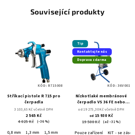
Související produkty
Tip
Kontaktujte nás
Doprava zdarma
KÓD:
R715008
KÓD:
36V001
Stříkací pistole R 715 pro
Nízkotlaké membránové
čerpadla
čerpadlo VS 36 FE nebo
INOX / 1:1 / 36 l/min
3 103,65 Kč včetně DPH
od 19 275,30 Kč včetně DPH
2 565 Kč
15 930 Kč
od
4 025 Kč
(–36 %)
19 500 Kč
(až –31 %)
0,8 mm
1,3 mm
1,5 mm
1,8 mm
Pouze zařízení
KIT - se záso