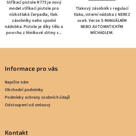
Stříkací pistole R775 je nový
model stříkací pistole pro
Tlakový zásobník s regulací
nízkotlaká čerpadla, tlak.
tlaku, interní nádoba z NEREZ
zásobníky nebo spodní
oceli. Verze S MANUÁLNÍM
nádobka. Pistole je díky tělu a
NEBO AUTOMATICKÝM
povrchu z hliníkové slitiny s...
MÍCHADLEM.
Z
á
p
Informace pro vás
a
Napište nám
t
Obchodní podmínky
í
Podmínky ochrany osobních údajů
Odstoupení od smlouvy
Kontakt