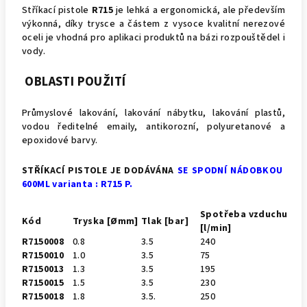
Stříkací pistole
R715
je lehká a ergonomická, ale především
výkonná, díky trysce a částem z vysoce kvalitní nerezové
oceli je vhodná pro aplikaci produktů na bázi rozpouštědel i
vody.
OBLASTI POUŽITÍ
Průmyslové lakování, lakování nábytku, lakování plastů,
vodou ředitelné emaily, antikorozní, polyuretanové a
epoxidové barvy.
STŘÍKACÍ PISTOLE JE DODÁVÁNA
SE SPODNÍ NÁDOBKOU
600ML varianta :
R715 P.
Spotřeba vzduchu
Kód
Tryska [Ømm]
Tlak [bar]
[l/min]
R7150008
0.8
3.5
240
R7150010
1.0
3.5
75
R7150013
1.3
3.5
195
R7150015
1.5
3.5
230
R7150018
1.8
3.5.
250