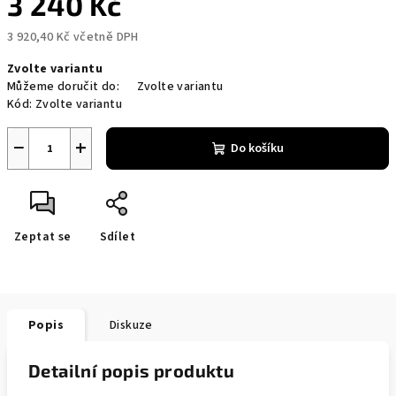
3 240 Kč
3 920,40 Kč včetně DPH
Měrná
Zvolte variantu
cena:
Můžeme doručit do:
Zvolte variantu
Kód:
Zvolte variantu
−
+
Do košíku
Zeptat se
Sdílet
Popis
Diskuze
Detailní popis produktu