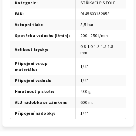
Kategorie
:
STŘÍKACÍ PISTOLE
EAN
:
9145603152853
Vstupní tlak:
:
3,5 bar
Spotřeba vzduchu [l/min]
:
200 - 250 l/min
0.8-1.0-1.3-1.5-1.8
Velikost trysky
:
mm
Připojení vstup
1/4"
materiálu
:
Připojení vzduch
:
1/4"
Hmotnost pistole
:
430 g
ALU nádobka se zámkem
:
600 ml
Připojení nádobky
:
1/4"