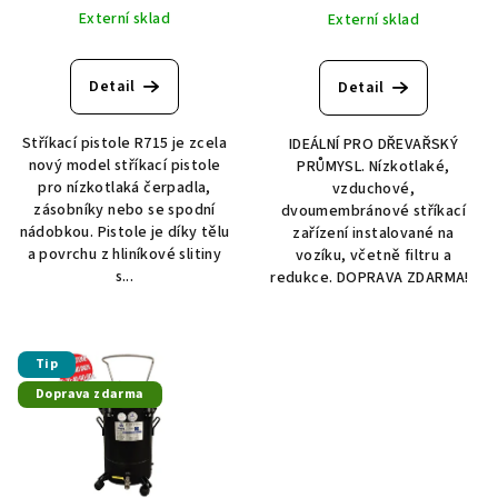
Externí sklad
Externí sklad
Detail
Detail
Stříkací pistole R715 je zcela
IDEÁLNÍ PRO DŘEVAŘSKÝ
nový model stříkací pistole
PRŮMYSL. Nízkotlaké,
pro nízkotlaká čerpadla,
vzduchové,
zásobníky nebo se spodní
dvoumembránové stříkací
nádobkou. Pistole je díky tělu
zařízení instalované na
a povrchu z hliníkové slitiny
vozíku, včetně filtru a
s...
redukce. DOPRAVA ZDARMA!
Tip
Doprava zdarma