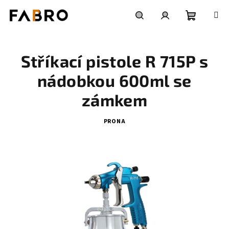
Přejít
na
obsah
Nákupní
Hledat
Přihlášení
Stříkací pistole R 715P s
košík
nádobkou 600ml se
zámkem
PRONA