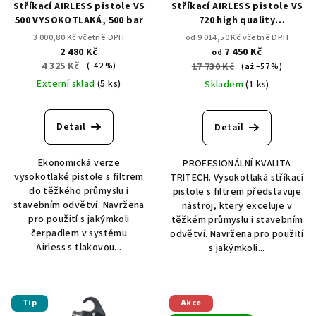
Stříkací AIRLESS pistole VS
Stříkací AIRLESS pistole VS
500 VYSOKOTLAKÁ, 500 bar
720 high quality
VYSOKOTLAKÁ, 500 bar
3 000,80 Kč včetně DPH
od 9 014,50 Kč včetně DPH
2 480 Kč
7 450 Kč
od
4 325 Kč
(–42 %)
17 730 Kč
(až –57 %)
Externí sklad
(5 ks)
Skladem
(1 ks)
Detail
Detail
Ekonomická verze
PROFESIONÁLNÍ KVALITA
vysokotlaké pistole s filtrem
TRITECH. Vysokotlaká stříkací
do těžkého průmyslu i
pistole s filtrem představuje
stavebním odvětví. Navržena
nástroj, který exceluje v
pro použití s jakýmkoli
těžkém průmyslu i stavebním
čerpadlem v systému
odvětví. Navržena pro použití
Airless s tlakovou...
s jakýmkoli...
Tip
Akce