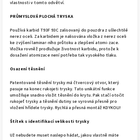
vlastnosti v tomto odvětví.
PRŮMYSLOVÁ PLOCHÁ
TRYSKA
Používá karbid T93F 93C zalisovaný do pouzdra z ušlechtilé
nerez oceli. Za karbidem je nalisována vložka z nerez oceli
ke zvýšení laminar-ního průtoku a zlepšení atomi-zace.
Vložka rovněž prodlužuje životnost karbidu, protože k
dosažení atomizace není potřeba tak vysokého tlaku.
Osazení těsnění
Patentované těsnění trysky má čtvercový otvor, který
pasuje na konec rukojeti trysky. Tato unikátní funkce
umožňuje snadno vložit těsnění do krytu. Pak stačí otočit
rukojeť trysky a těsnění dutiny se vyrovná přesně pro
vložení hřídele trysky. Rychlá a přesná montáž KDYKOLI!
Štítek s identifikací velikosti
trysky
Už nebudete muset naslepo hádat, jakou vlastně máte