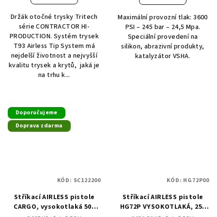
Držák otočné trysky Tritech
Maximální provozní tlak: 3600
série CONTRACTOR HI-
PSI – 245 bar – 24,5 Mpa.
PRODUCTION. Systém trysek
Speciální provedení na
T93 Airless Tip System má
silikon, abrazivní produkty,
nejdelší životnost a nejvyšší
katalyzátor VSHA.
kvalitu trysek a krytů, jaká je
na trhu k...
Doporučujeme
Doprava zdarma
KÓD:
SC122200
KÓD:
HG72P00
Stříkací AIRLESS pistole
Stříkací AIRLESS pistole
CARGO, vysokotlaká 500
HG72P VYSOKOTLAKÁ, 250
bar
bar