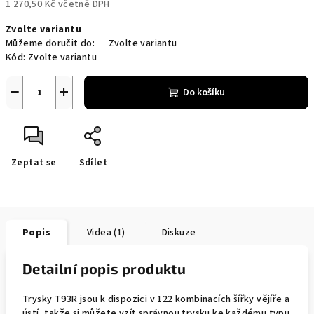
1 270,50 Kč včetně DPH
Měrná
Zvolte variantu
cena:
Můžeme doručit do:
Zvolte variantu
Kód:
Zvolte variantu
−
+
Do košíku
Zeptat se
Sdílet
Popis
Videa (1)
Diskuze
Detailní popis produktu
Trysky T93R jsou k dispozici v 122 kombinacích šířky vějíře a
ústí, takže si můžete vzít správnou trysku ke každému typu