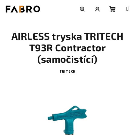
Přejít
na
obsah
Nákupní
Hledat
Přihlášení
AIRLESS tryska TRITECH
košík
T93R Contractor
(samočistící)
TRITECH