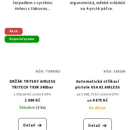
čerpadlem v systému
ergonomická, měkké ovládání
Airless s tlakovou...
na 4-prsté páčce.
Akce
Doporučujeme
KÓD:
T93R002
KÓD:
108100
DRŽÁK TRYSKY AIRLESS
Automatická stříkací
TRITECH T93R 345bar
pistole VSA 81 AIRLESS
1 306,80 Kč včetně DPH
od 5 898,75 Kč včetně DPH
1 080 Kč
4 875 Kč
od
Skladem
(3 ks)
Na dotaz
Detail
Detail