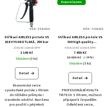
Doporučujeme
KÓD:
VS81814
KÓD:
T503156
Stříkací AIRLESS pistole VS
Stříkací AIRLESS pistole VS
818 VYSOKOTLAKÁ, 250 bar
360 high quality
VYSOKOTLAKÁ, 245 bar
2 541 Kč včetně DPH
9 014,50 Kč včetně DPH
2 100 Kč
7 450 Kč
10 080 Kč
(–26 %)
Skladem
(3 ks)
Skladem
(3 ks)
Detail
Detail
Ekonomická verze
vysokotlaké pistole s filtrem
PROFESIONÁLNÍ KVALITA
do těžkého průmyslu i
TRITECH. S filtrem, možnost
stavebním odvětví. Navržena
připojení k čerpadlům.
pro použití s jakýmkoli
Odlehčená verze,