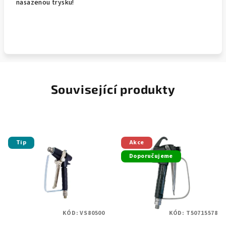
nasazenou trysku!
Související produkty
Tip
Akce
Doporučujeme
KÓD:
VS80500
KÓD:
T50715578