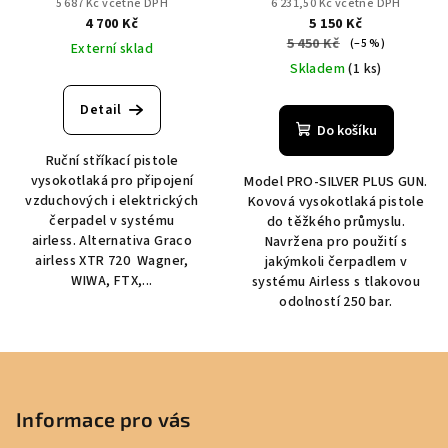
5 687 Kč včetně DPH
6 231,50 Kč včetně DPH
4 700 Kč
5 150 Kč
5 450 Kč
(–5 %)
Externí sklad
Skladem
(1 ks)
Detail
Do košíku
Ruční stříkací pistole
vysokotlaká pro připojení
Model PRO-SILVER PLUS GUN.
vzduchových i elektrických
Kovová vysokotlaká pistole
čerpadel v systému
do těžkého průmyslu.
airless. Alternativa Graco
Navržena pro použití s
airless XTR 720 Wagner,
jakýmkoli čerpadlem v
WIWA, FTX,...
systému Airless s tlakovou
odolností 250 bar.
Z
á
p
Informace pro vás