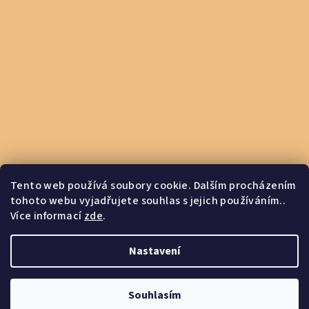
Tento web používá soubory cookie. Dalším procházením
tohoto webu vyjadřujete souhlas s jejich používáním..
Více informací
zde
.
Otevírací doba PO-PÁ 8:00-16:00
Nastavení
Copyright 2026
FABRO
. Všechna práva vyhrazena.
Souhlasím