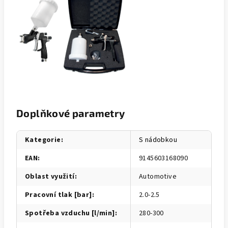
Doplňkové parametry
Kategorie
:
S nádobkou
EAN
:
9145603168090
Oblast využití
:
Automotive
Pracovní tlak [bar]
:
2.0-2.5
Spotřeba vzduchu [l/min]
:
280-300