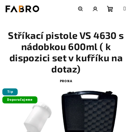
Přejít
na
obsah
Nákupní
Hledat
Přihlášení
Stříkací pistole VS 4630 s
košík
nádobkou 600ml ( k
dispozici set v kufříku na
dotaz)
PRONA
Tip
Doporučujeme