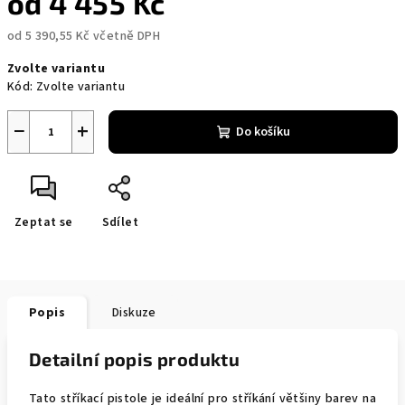
od
4 455 Kč
od
5 390,55 Kč
včetně DPH
Měrná
Zvolte variantu
cena:
Kód:
Zvolte variantu
−
+
Do košíku
Zeptat se
Sdílet
Popis
Diskuze
Detailní popis produktu
Tato stříkací pistole je ideální pro stříkání většiny barev na