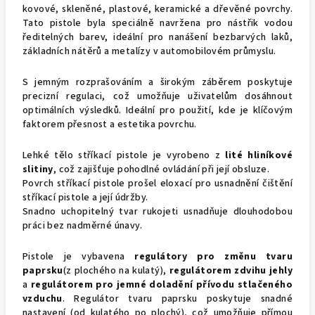
kovové, skleněné, plastové, keramické a dřevěné povrchy.
Tato pistole byla speciálně navržena pro nástřik vodou
ředitelných barev, ideální pro nanášení bezbarvých laků,
základních nátěrů a metalízy v automobilovém průmyslu.
S jemným rozprašováním a širokým záběrem poskytuje
precizní regulaci, což umožňuje uživatelům dosáhnout
optimálních výsledků. Ideální pro použití, kde je klíčovým
faktorem přesnost a estetika povrchu.
Lehké tělo stříkací pistole je vyrobeno z
lité hliníkové
slitiny
, což zajišťuje pohodlné ovládání při její obsluze.
Povrch stříkací pistole prošel eloxací pro usnadnění čištění
stříkací pistole a její údržby.
Snadno uchopitelný tvar rukojeti usnadňuje dlouhodobou
práci bez nadměrné únavy.
Pistole je vybavena
regulátory pro změnu tvaru
paprsku
(z plochého na kulatý),
regulátorem zdvihu jehly
a
regulátorem pro jemné doladění přívodu stlačeného
vzduchu
. Regulátor tvaru paprsku poskytuje snadné
nastavení (od kulatého po plochý), což umožňuje přímou