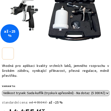
až –25
%
Vhodná pro aplikaci kvality vrchních laků, jemného rozprachu v
širokém záběru, vynikající přilnavost, přesná regulace, méně
přestřiku.
VARIANTA:
standardní cena:
od 4 950 Kč
až –25 %