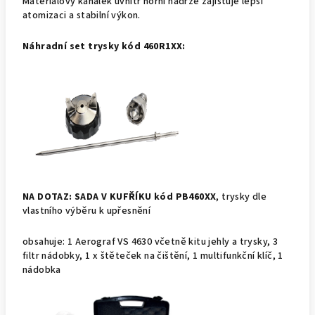
Materiálový kanálek uvnitř horní nádrže zajišťuje lepší
atomizaci a stabilní výkon.
Náhradní set trysky kód 460R1XX:
NA DOTAZ:
SADA V KUFŘÍKU kód PB460XX
, trysky dle
vlastního výběru k upřesnění
obsahuje: 1 Aerograf VS 4630 včetně kitu jehly a trysky, 3
filtr nádobky, 1 x štěteček na čištění, 1 multifunkční klíč, 1
nádobka