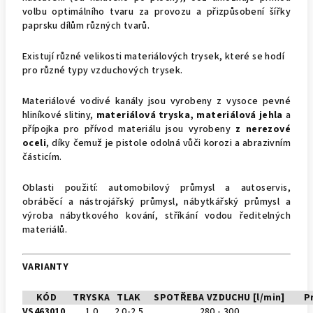
volbu optimálního tvaru za provozu a přizpůsobení šířky
paprsku dílům různých tvarů.
Existují různé velikosti materiálových trysek, které se hodí
pro různé typy vzduchových trysek.
Materiálové vodivé kanály jsou vyrobeny z vysoce pevné
hliníkové slitiny,
materiálová tryska, materiálová jehla
a
přípojka pro přívod materiálu jsou vyrobeny
z nerezové
oceli
, díky čemuž je pistole odolná vůči korozi a abrazivním
částicím.
Oblasti použití: automobilový průmysl a autoservis,
obráběcí a nástrojářský průmysl, nábytkářský průmysl a
výroba nábytkového kování, stříkání vodou ředitelných
materiálů.
VARIANTY
KÓD
TRYSKA
TLAK
SPOTŘEBA VZDUCHU [l/min]
P
VS463010
1.0
2.0-2.5
280 - 300