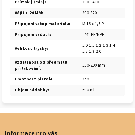
Průtok [l/min]
:
300 - 480
Vějíř +-20 MM
:
200-320
Připojení vstup materiálu
:
M 16 x 1,5 P
Připojení vzduch
:
1/4" PF/NPF
1.0-1.1-1.2-1.3-1.4-
Velikost trysky
:
1.5-1.8-2.0
Vzdálenost od předmětu
150-200 mm
při lakování
:
Hmotnost pistole
:
440
Objem nádobky
:
600 ml
Z
á
p
Informace pro vás