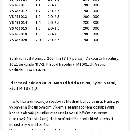
VS463011
1.1
2.0-2.5
280 - 300
VS463012
1.2
2.0-2.5
280 - 300
VS463013
1.3
2.0-2.5
280 - 300
VS463014
1.4
2.0-2.5
280 - 300
VS463015
1.5
2.0-2.5
280 - 300
VS463018
1.8
2.0-2.5
280 - 300
VS463020
2.0
2.0-2.5
280 - 300
Stříkací vzdálenost: 200 mm (7,87 palce). Viskozita kapaliny:
20±1 sekunda/RV-2. Přívod kapaliny: M16X1,5P. Vstup
vzduchu: 1/4 PF/NPF
Plastová nádobka RC-6M std kód RC6RM
, nylon 600 ml,
závit M 16 x 1,5
- je lehká a umožňuje sledovat hladinu barvy uvnitř. Nádrž je
vybavena šroubovacím víkem s eliminátorem odkapávání,
které zabraňuje úniku materiálu ventilačním otvorem.
Plastový filtr vložený do horní nádrže spolehlivě zachytí
nečistoty v materiálu.